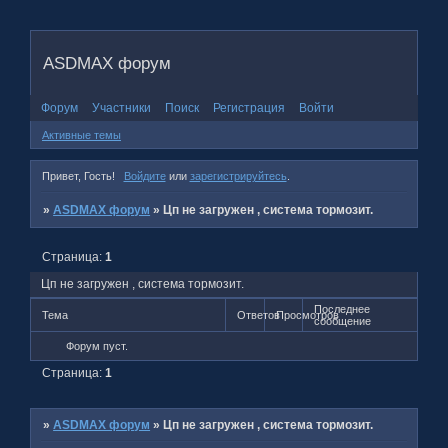
ASDMAX форум
Форум
Участники
Поиск
Регистрация
Войти
Активные темы
Привет, Гость!
Войдите
или
зарегистрируйтесь
.
»
ASDMAX форум
»
Цп не загружен , система тормозит.
Страница:
1
Цп не загружен , система тормозит.
Последнее
Тема
Ответов
Просмотров
сообщение
Форум пуст.
Страница:
1
»
ASDMAX форум
»
Цп не загружен , система тормозит.