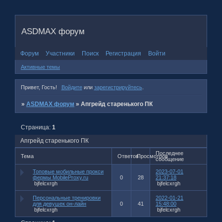
ASDMAX форум
Форум
Участники
Поиск
Регистрация
Войти
Активные темы
Привет, Гость!
Войдите
или
зарегистрируйтесь
.
»
ASDMAX форум
»
Апгрейд старенького ПК
Страница:
1
Апгрейд старенького ПК
Последнее
Тема
Ответов
Просмотров
сообщение
Топовые мобильные прокси
2023-07-01
фермы MobileProxy.ru
0
28
21:37:18
bjfelcxrgh
bjfelcxrgh
Персональные тренировки
2022-01-21
для девушек он-лайн
0
41
15:48:00
bjfelcxrgh
bjfelcxrgh