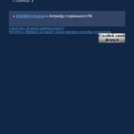
Страница:
1
»
ASDMAX форум
»
Апгрейд старенького ПК
Call of duty. В каком порядке играть?
Ноутбук с Windows 10 лагает: поиск причин и способы устранения